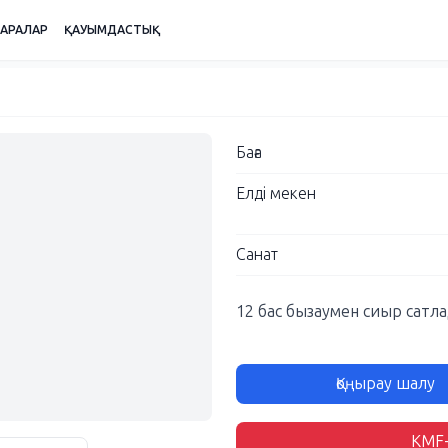
ШАРАЛАР
ҚАУЫМДАСТЫҚ
Баға
Елді мекен
Санат
12 бас бызаумен сиыр сатл
Қоңырау шалу
KMF-