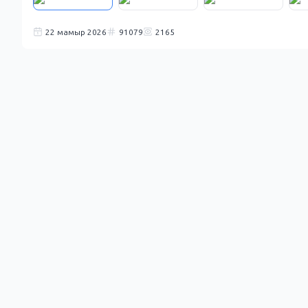
22 мамыр 2026
91079
2165