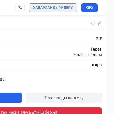
ХАБАРЛАНДЫРУ БЕРУ
КІРУ
2 ₸
Тараз
Жамбыл облысы
Ірі қара
ады
Телефонды көрсету
тен несие алуға өтініш беріңіз