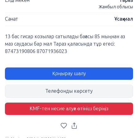
Елді мекен
Тараз
Жамбыл облысы
Санат
Ұсақ мал
13 бас гисар козылар сатылады бағасы 85 мыңнан аз
маз саудасы бар мал Тараз қаласында тұр егесі:
87473190806 87071936023
Қоңырау шалу
Телефонды көрсету
KMF-тен несие алуға өтініш беріңіз