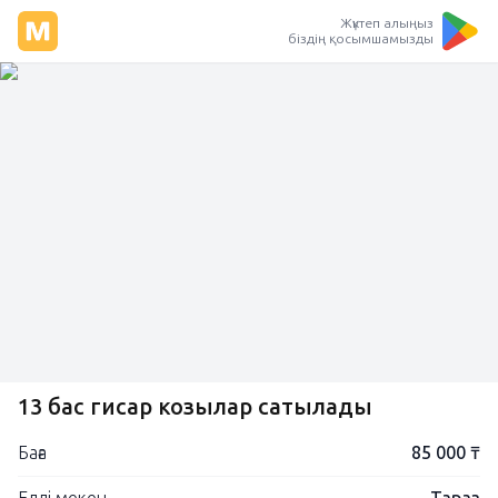
Жүктеп алыңыз
біздің қосымшамызды
13 бас гисар козылар сатылады
Баға
85 000 ₸