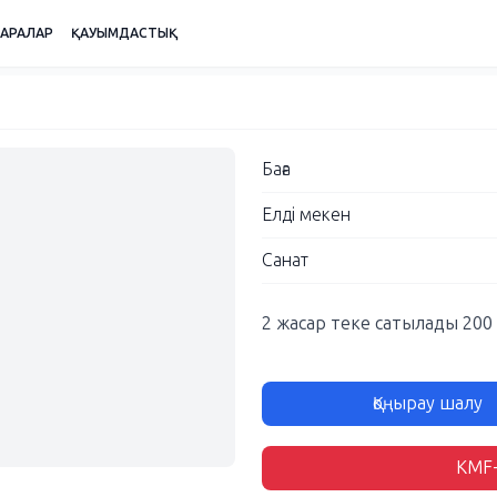
ШАРАЛАР
ҚАУЫМДАСТЫҚ
Баға
Елді мекен
Санат
2 жасар теке сатылады 200
Қоңырау шалу
KMF-