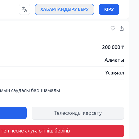
ХАБАРЛАНДЫРУ БЕРУ
КІРУ
200 000 ₸
Алматы
Ұсақ мал
 мын саудасы бар шамалы
Телефонды көрсету
тен несие алуға өтініш беріңіз