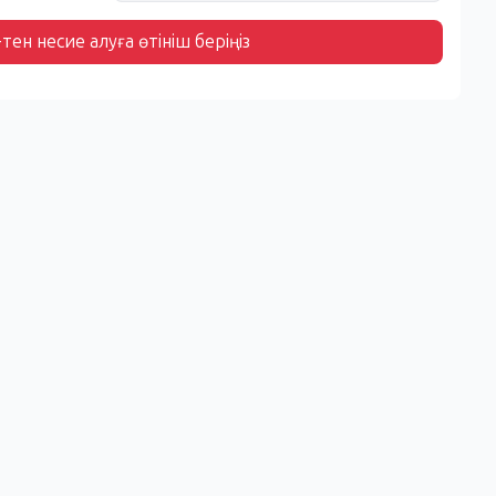
тен несие алуға өтініш беріңіз