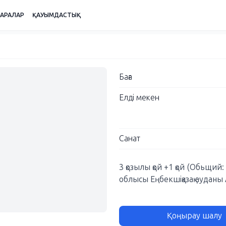
ШАРАЛАР
ҚАУЫМДАСТЫҚ
Баға
Елді мекен
Санат
3 қозылы қой +1 қой (Обьщи
облысы Еңбекшіқазақ ауданы
Қоңырау шалу