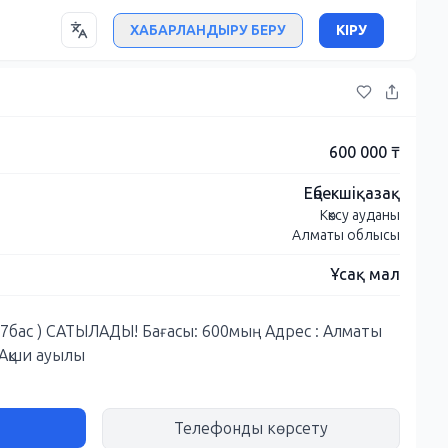
ХАБАРЛАНДЫРУ БЕРУ
КІРУ
600 000 ₸
Еңбекшіқазақ
Көксу ауданы
Алматы облысы
Ұсақ мал
й: 7бас ) САТЫЛАДЫ! Бағасы: 600мың Адрес : Алматы
 Ақши ауылы
Телефонды көрсету