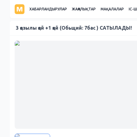
ХАБАРЛАНДЫРУЛАР
ЖАҢАЛЫҚТАР
МАҚАЛАЛАР
ІС-
3 қозылы қой +1 қой (Обьщий: 7бас ) САТЫЛАДЫ!