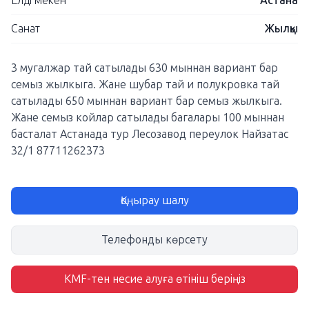
Елді мекен
Астана
Санат
Жылқы
3 мугалжар тай сатылады 630 мыннан вариант бар
семыз жылкыга. Жане шубар тай и полукровка тай
сатылады 650 мыннан вариант бар семыз жылкыга.
Жане семыз койлар сатылады багалары 100 мыннан
басталат Астанада тур Лесозавод переулок Найзатас
32/1 87711262373
Қоңырау шалу
Телефонды көрсету
KMF-тен несие алуға өтініш беріңіз