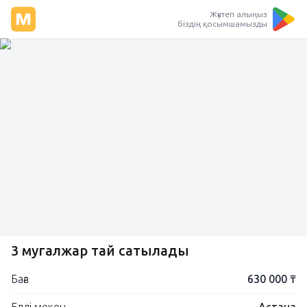
Жүктеп алыңыз
біздің қосымшамызды
3 мугалжар тай сатылады
Баға
630 000 ₸