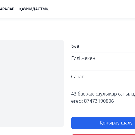
ШАРАЛАР
ҚАУЫМДАСТЫҚ
Баға
Елді мекен
Санат
43 бас жас саулықтар сатыл
егесі: 87473190806
Қоңырау шалу