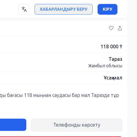
ХАБАРЛАНДЫРУ БЕРУ
КІРУ
118 000 ₸
Тараз
Жамбыл облысы
Ұсақ мал
ады бағасы 118 мыңнан саудасы бар мал Таразда тұр
Телефонды көрсету