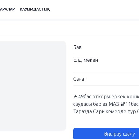
ШАРАЛАР
ҚАУЫМДАСТЫҚ
Баға
Елді мекен
Санат
🚨49бас откорм еркек кош
саудасы бар аз МАЗ 🚨11ба
Таразда Сарыкемерде тур 
Қоңырау шалу