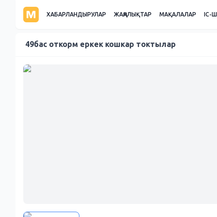
ХАБАРЛАНДЫРУЛАР
ЖАҢАЛЫҚТАР
МАҚАЛАЛАР
ІС-
49бас откорм еркек кошкар токтылар