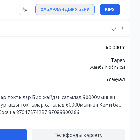
ХАБАРЛАНДЫРУ БЕРУ
КІРУ
60 000 ₸
Тараз
Жамбыл облысы
Ұсақ мал
кар токтылар Бир жайдан сатылад 90000мыннан
с ургашы токтылар сатылад 60000мыннан Кеми бар
Срочна 87017374257 87089800266
Телефонды көрсету