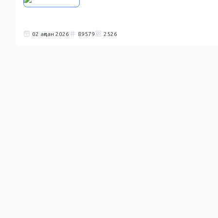
02 ақпан 2026
89579
2526