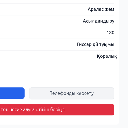
Аралас жем
Асылдандыру
180
Гиссар қой тұқымы
Қоралық
Телефонды көрсету
тен несие алуға өтініш беріңіз