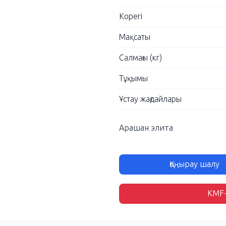
Корегі
Мақсаты
Салмағы (кг)
Тұқымы
Ұстау жағдайлары
Арашан элита
Қоңырау шалу
KMF-