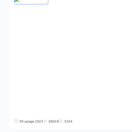
04 шілде 2025
88028
3534