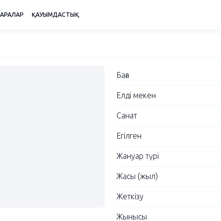
ШАРАЛАР
ҚАУЫМДАСТЫҚ
Баға
Елді мекен
Санат
Егілген
Жануар түрі
Жасы (жыл)
Жеткізу
Жынысы