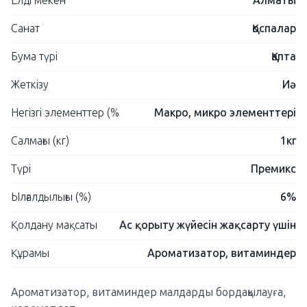
Елді мекен
Алматы
Санат
Қоспалар
Бума түрі
Қапта
Жеткізу
Иә
Негізгі элементтер (%
Макро, микро элементтері
Салмағы (кг)
1кг
Түрі
Премикс
Ылғалдылығы (%)
6%
Қолдану мақсаты
Ас қорыту жүйесін жақсарту үшін
Құрамы
Ароматизатор, витаминдер
Ароматизатор, витаминдер малдарды бордақылауға,