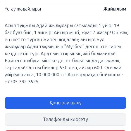
Ұстау жағдайлары
Жайылым
Асыл тұқымды Адай жылқылары сатылады! 1 үйір! 19
бас буаз бие, 1 айғыр! Айғыр мінгі, жуас 7 жасар! Оң жақ
ең шетте тұрған жирен қасқа алаяқ - айғыр! Бұл
жылқылар Адай тұқымының "Мұзбел" деген өте сирек
кездесетін түрі! Арқа омыртқасының жігі болмайды!
Бәйгеге шабуға, мініске де, ет бағытында да салмақ
тартады! Оптом биелер 550 ден, айғыр 600. Осылай
үйірімен алса, 10 000 000 тг! Артық сұрақтар бойынша -
+7705 392 3525
Қоңырау шалу
Телефонды көрсету