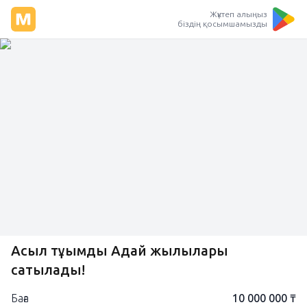
Жүктеп алыңыз
біздің қосымшамызды
Асыл тұқымды Адай жылқылары
сатылады!
Баға
10 000 000 ₸