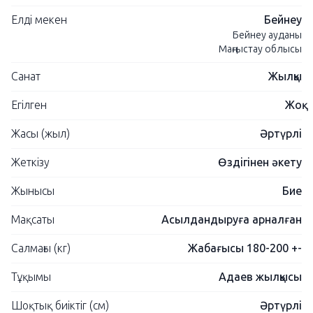
Елді мекен
Бейнеу
Бейнеу ауданы
Маңғыстау облысы
Санат
Жылқы
Егілген
Жоқ
Жасы (жыл)
Әртүрлі
Жеткізу
Өздігінен әкету
Жынысы
Бие
Мақсаты
Асылдандыруға арналған
Салмағы (кг)
Жабағысы 180-200 +-
Тұқымы
Адаев жылқысы
Шоқтық биіктіг (см)
Әртүрлі