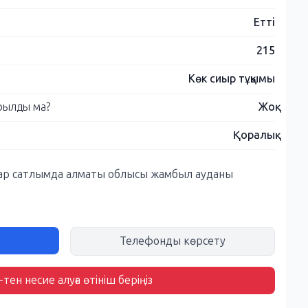
Етті
215
Көк сиыр тұқымы
рылды ма?
Жоқ
Қоралық
ар сатлымда алматы облысы жамбыл ауданы
Телефонды көрсету
тен несие алуға өтініш беріңіз