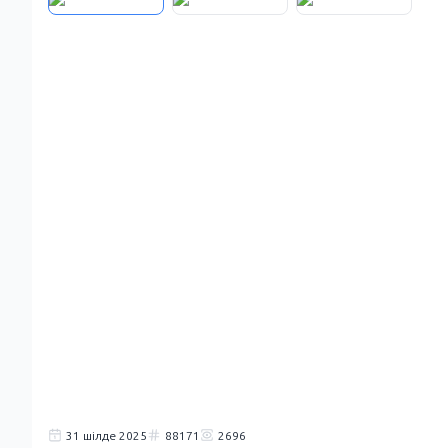
31 шілде 2025
88171
2696