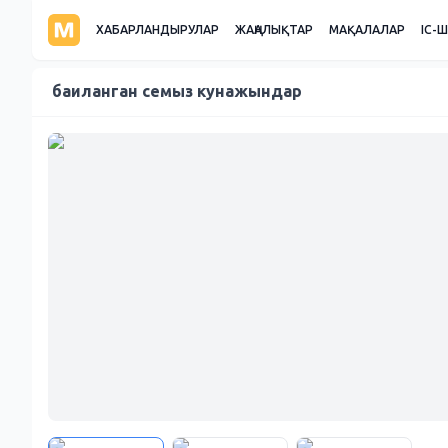
ХАБАРЛАНДЫРУЛАР
ЖАҢАЛЫҚТАР
МАҚАЛАЛАР
ІС-
баиланган семыз кунажындар