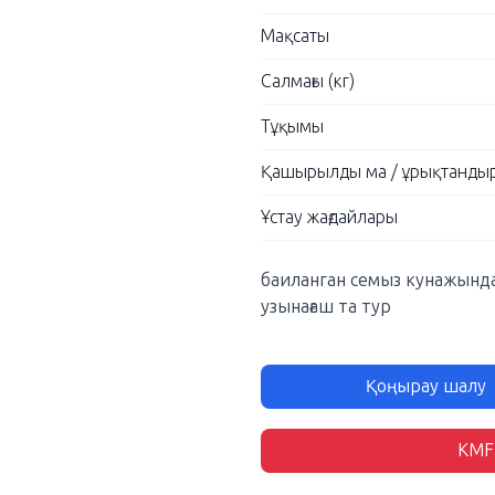
Мақсаты
Салмағы (кг)
Тұқымы
Қашырылды ма / ұрықтанды
Ұстау жағдайлары
баиланган семыз кунажынд
узынағаш та тур
Қоңырау шалу
KMF-