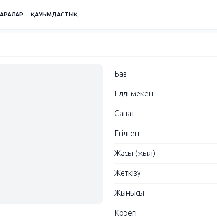
ШАРАЛАР
ҚАУЫМДАСТЫҚ
Баға
Елді мекен
Санат
Егілген
Жасы (жыл)
Жеткізу
Жынысы
Корегі