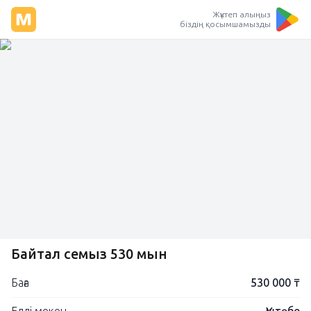
Жүктеп алыңыз
біздің қосымшамызды
Байтал семыз 530 мын
Баға
530 000 ₸