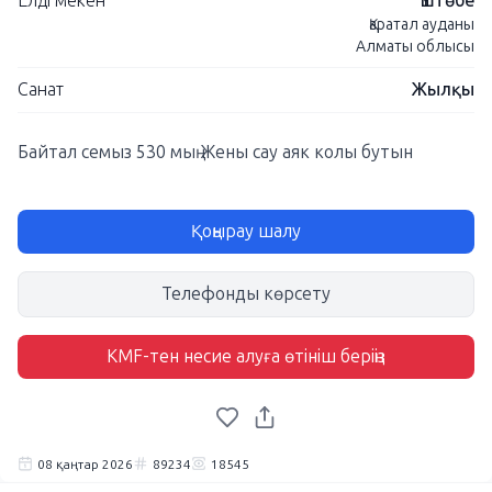
Елді мекен
Үштөбе
Қаратал ауданы
Алматы облысы
Санат
Жылқы
Байтал семыз 530 мың Жены сау аяк колы бутын
Қоңырау шалу
Телефонды көрсету
KMF-тен несие алуға өтініш беріңіз
08 қаңтар 2026
89234
18545