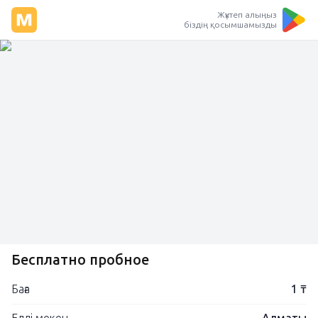
Жүктеп алыңыз
біздің қосымшамызды
Бесплатно пробное
Баға
1 ₸