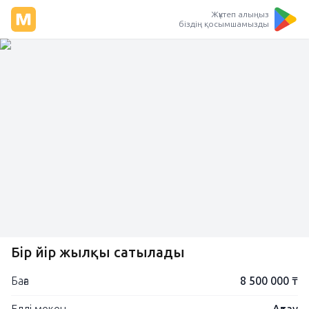
Жүктеп алыңыз
біздің қосымшамызды
Бір үйір жылқы сатылады
Баға
8 500 000 ₸