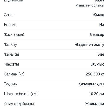
Елді мекен
Ақтау
Маңғыстау облысы
Санат
Жылқы
Егілген
Иә
Жасы (жыл)
5 жасар
Жеткізу
Өздігінен әкету
Жынысы
Бие
Мақсаты
Жұмыс
Салмағы (кг)
250.300 кг
Тұқымы
Қазақ жылқысы
Шоқтық биіктіг (см)
10.20 см
Ұстау жағдайлары
Жайылым