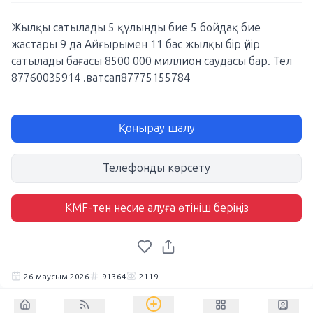
Жылқы сатылады 5 құлынды бие 5 бойдақ бие
жастары 9 да Айғырымен 11 бас жылқы бір үйір
сатылады бағасы 8500 000 миллион саудасы бар. Тел
87760035914 .ватсап87775155784
Қоңырау шалу
Телефонды көрсету
KMF-тен несие алуға өтініш беріңіз
26 маусым 2026
91364
2119