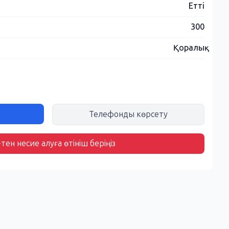
Етті
300
Қоралық
Телефонды көрсету
тен несие алуға өтініш беріңіз