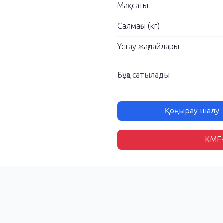
Мақсаты
Салмағы (кг)
Ұстау жағдайлары
Бұқа сатылады
Қоңырау шалу
KMF-