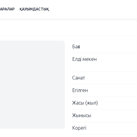
ШАРАЛАР
ҚАУЫМДАСТЫҚ
Баға
Елді мекен
Санат
Егілген
Жасы (жыл)
Жынысы
Корегі