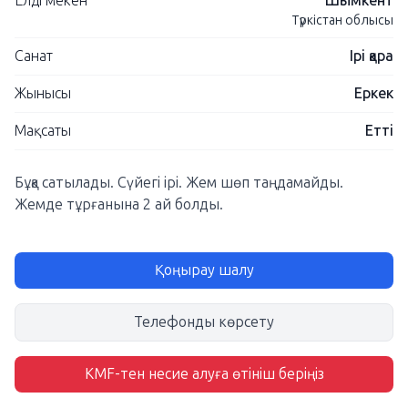
Елді мекен
Шымкент
Түркістан облысы
Санат
Ірі қара
Жынысы
Еркек
Мақсаты
Етті
Бұқа сатылады. Сүйегі ірі. Жем шөп таңдамайды.
Жемде тұрғанына 2 ай болды.
Қоңырау шалу
Телефонды көрсету
KMF-тен несие алуға өтініш беріңіз