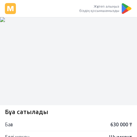
Жүктеп алыңыз
біздің қосымшамызды
Бұқа сатылады
Баға
630 000 ₸