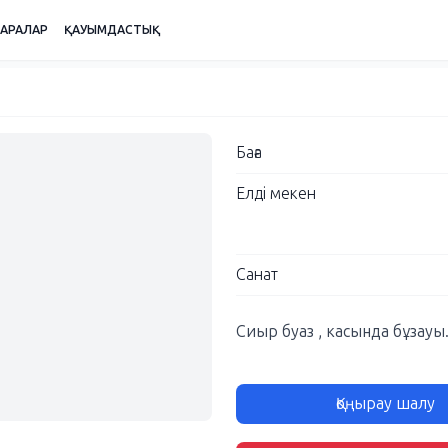
ШАРАЛАР
ҚАУЫМДАСТЫҚ
Баға
Елді мекен
Санат
Сиыр буаз , касында бұзауы
Қоңырау шалу