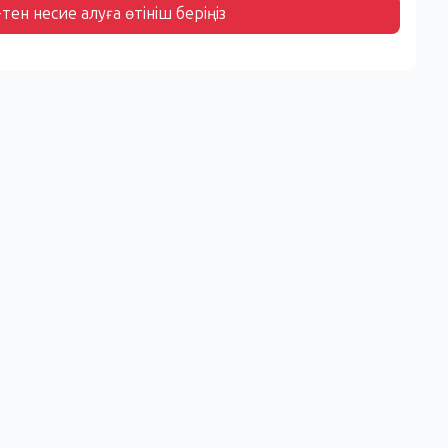
тен несие алуға өтініш беріңіз