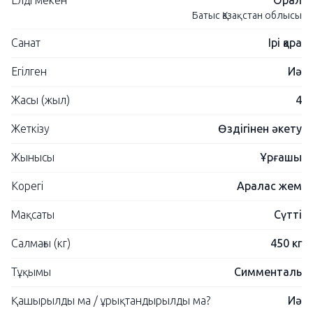
Елді мекен
Орал
Батыс Қазақстан облысы
Санат
Ірі қара
Егілген
Иә
Жасы (жыл)
4
Жеткізу
Өздігінен әкету
Жынысы
Ұрғашы
Корегі
Аралас жем
Мақсаты
Сүтті
Салмағы (кг)
450 кг
Тұқымы
Симменталь
Қашырылды ма / ұрықтандырылды ма?
Иә