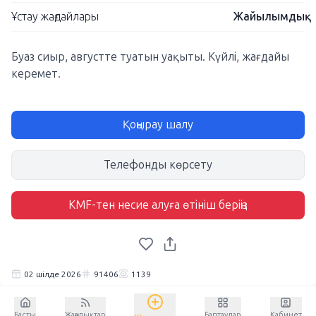
Ұстау жағдайлары
Жайылымдық
Буаз сиыр, августте туатын уақыты. Күйлі, жағдайы
керемет.
Қоңырау шалу
Телефонды көрсету
KMF-тен несие алуға өтініш беріңіз
02 шілде 2026
91406
1139
Басты
Жаңалықтар
Баптаулар
Кабинет