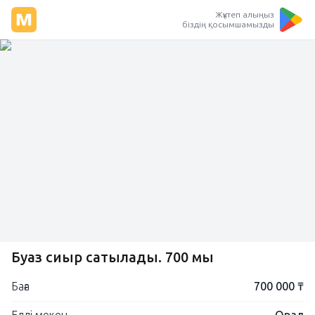
Жүктеп алыңыз
біздің қосымшамызды
Буаз сиыр сатылады. 700 мың
Баға
700 000 ₸