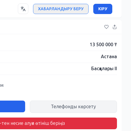
ХАБАРЛАНДЫРУ БЕРУ
КІРУ
13 500 000 ₸
Астана
Басқалары II
ым
Телефонды көрсету
тен несие алуға өтініш беріңіз