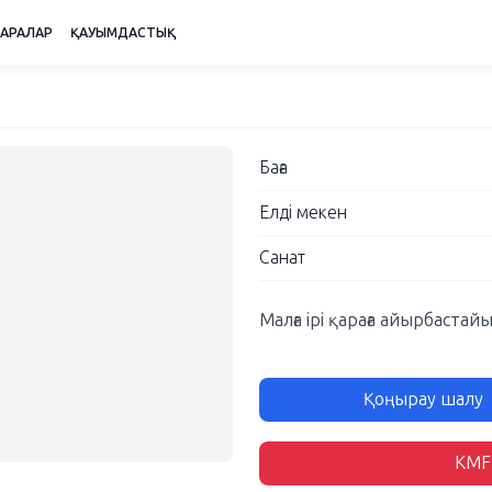
ШАРАЛАР
ҚАУЫМДАСТЫҚ
Баға
Елді мекен
Санат
Малға ірі қараға айырбастай
Қоңырау шалу
KMF-