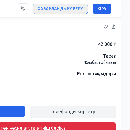
ХАБАРЛАНДЫРУ БЕРУ
КІРУ
42 000 ₸
Тараз
Жамбыл облысы
Егістік тұқымдары
Телефонды көрсету
тен несие алуға өтініш беріңіз