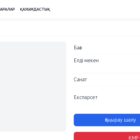
ШАРАЛАР
ҚАУЫМДАСТЫҚ
Баға
Елді мекен
Санат
Експарсет
Қоңырау шалу
KMF-