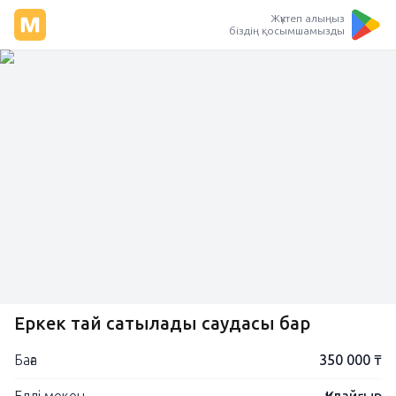
Жүктеп алыңыз
біздің қосымшамызды
Еркек тай сатылады саудасы бар
Баға
350 000 ₸