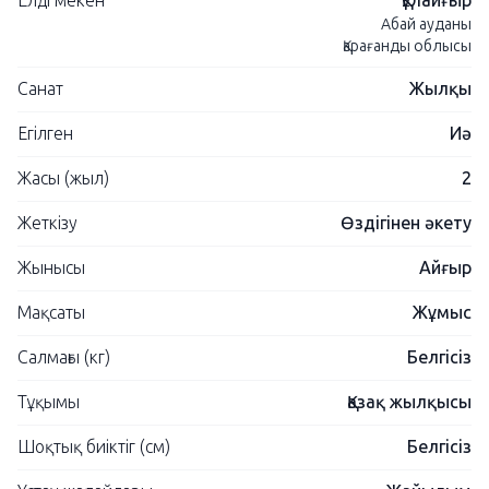
Елді мекен
Құлайғыр
Абай ауданы
Қарағанды ​​облысы
Санат
Жылқы
Егілген
Иә
Жасы (жыл)
2
Жеткізу
Өздігінен әкету
Жынысы
Айғыр
Мақсаты
Жұмыс
Салмағы (кг)
Белгісіз
Тұқымы
Қазақ жылқысы
Шоқтық биіктіг (см)
Белгісіз