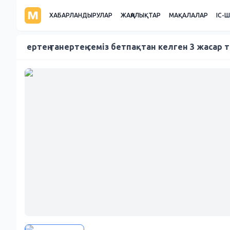
ХАБАРЛАНДЫРУЛАР
ЖАҢАЛЫҚТАР
МАҚАЛАЛАР
ІС-
ертең танертең семіз бетпақтан келген 3 жасар