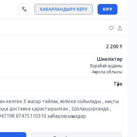
ХАБАРЛАНДЫРУ БЕРУ
КІРУ
2 200 ₸
Шиеліктер
Бурабай ауданы
Ақмола облысы
Түйе
тан келген 3 жасар тайлақ жілікке сойылады , нақты
аққа доставка қарастырылған , Шолаққорғанда ,
947198 87475110310 хабарласыңыздар