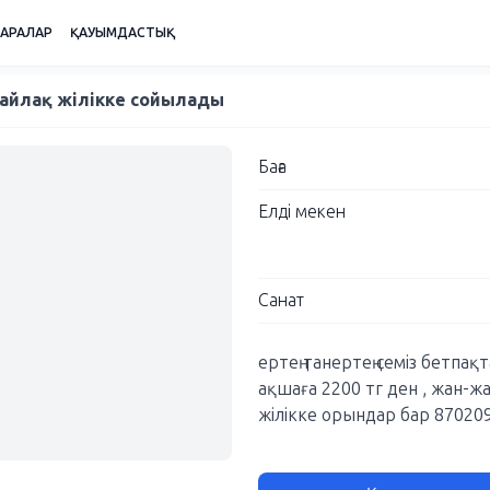
ШАРАЛАР
ҚАУЫМДАСТЫҚ
 тайлақ жілікке сойылады
Баға
Елді мекен
Санат
ертең танертең семіз бетпақ
ақшаға 2200 тг ден , жан-ж
жілікке орындар бар 87020