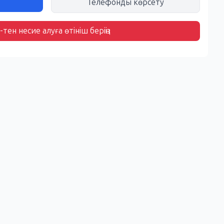
Телефонды көрсету
тен несие алуға өтініш беріңіз