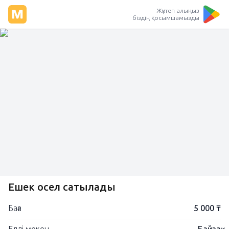
Жүктеп алыңыз
біздің қосымшамызды
Ешек осел сатылады
Баға
5 000 ₸