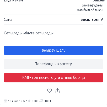
Елді мекен
Байзақ
Байзақ ауданы
Жамбыл облысы
Санат
Басқалары IV
Сатылады мінуге сатылады
Қоңырау шалу
Телефонды көрсету
KMF-тен несие алуға өтініш беріңіз
19 шілде 2025
88095
3093