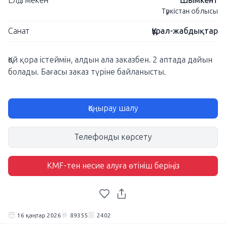
Елді мекен
Шымкент
Түркістан облысы
Санат
Құрал-жабдықтар
Қой қора істеймін, алдын ала заказбен. 2 аптада дайын
болады. Бағасы заказ түріне байланысты.
Қоңырау шалу
Телефонды көрсету
KMF-тен несие алуға өтініш беріңіз
16 қаңтар 2026
89355
2402