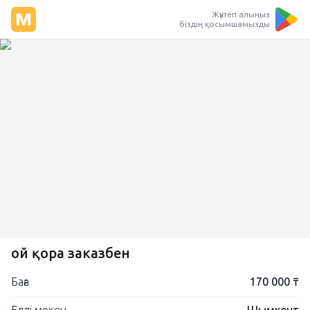
Жүктеп алыңыз
біздің қосымшамызды
Қой қора заказбен
Баға
170 000 ₸