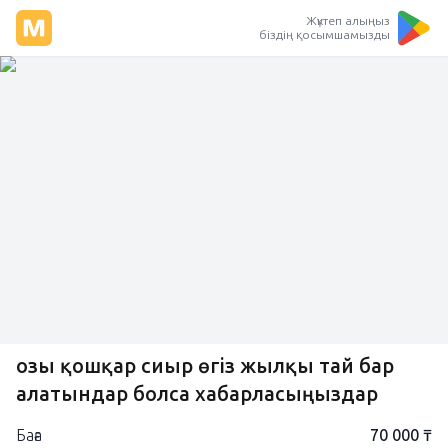
Жүктеп алыңыз
біздің қосымшамызды
Қозы қошқар сиыр өгіз жылқы тай бар
алатындар болса хабарласыңыздар
Баға
70 000 ₸