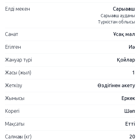
Елді мекен
Сарыағаш
Сарыағаш ауданы
Түркістан облысы
Санат
Ұсақ мал
Егілген
Иә
Жануар түрі
Қойлар
Жасы (жыл)
1
Жеткізу
Өздігінен әкету
Жынысы
Еркек
Корегі
Шөп
Мақсаты
Етті
Салмағы (кг)
20