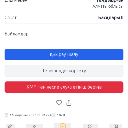
Елді мекен
Талдықорған
Алматы облысы
Санат
Басқалары II
Байламдар
Қоңырау шалу
Телефонды көрсету
KMF-тен несие алуға өтініш беріңіз
15 маусым 2026
91274
1028