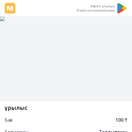
Жүктеп алыңыз
біздің қосымшамызды
Құрылыс
Баға
100 ₸