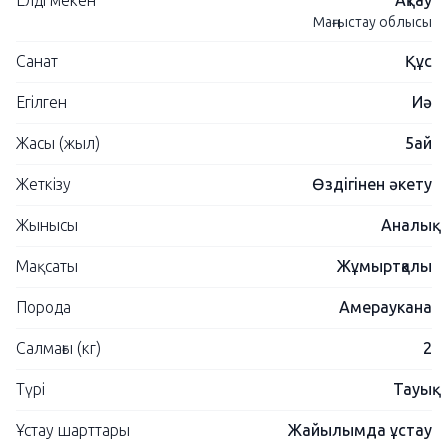
Елді мекен
Ақтау
Маңғыстау облысы
Санат
Құс
Егілген
Иә
Жасы (жыл)
5ай
Жеткізу
Өздігінен әкету
Жынысы
Аналық
Мақсаты
Жұмыртқалы
Порода
Амераукана
Салмағы (кг)
2
Түрі
Тауық
Ұстау шарттары
Жайылымда ұстау