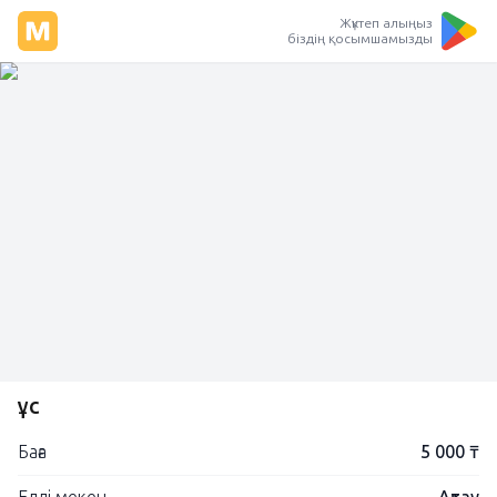
Жүктеп алыңыз
біздің қосымшамызды
Құс
Баға
5 000 ₸