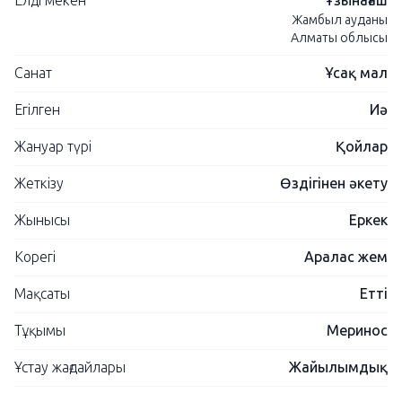
Елді мекен
Ұзынағаш
Жамбыл ауданы
Алматы облысы
Санат
Ұсақ мал
Егілген
Иә
Жануар түрі
Қойлар
Жеткізу
Өздігінен әкету
Жынысы
Еркек
Корегі
Аралас жем
Мақсаты
Етті
Тұқымы
Меринос
Ұстау жағдайлары
Жайылымдық