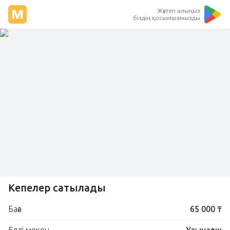
Жүктеп алыңыз
біздің қосымшамызды
Кепелер сатылады
Баға
65 000 ₸