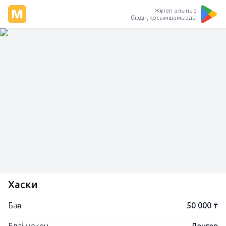
Жүктеп алыңыз
біздің қосымшамызды
Хаски
Баға
50 000 ₸