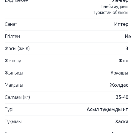
Елді мекен
Ленгер
Төлеби ауданы
Түркістан облысы
Санат
Иттер
Егілген
Иә
Жасы (жыл)
3
Жеткізу
Жоқ
Жынысы
Ұрғашы
Мақсаты
Жолдас
Салмағы (кг)
35-40
Түрі
Асыл тұқымды ит
Тұқымы
Хаски