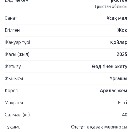
Елді мекен
Түркістан
Түркістан облысы
Санат
Ұсақ мал
Егілген
Жоқ
Жануар түрі
Қойлар
Жасы (жыл)
2025
Жеткізу
Өздігінен әкету
Жынысы
Ұрғашы
Корегі
Аралас жем
Мақсаты
Етті
Салмағы (кг)
40
Тұқымы
Оңтүстік қазақ мериносы