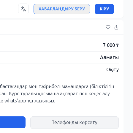
ХАБАРЛАНДЫРУ БЕРУ
КІРУ
7 000 ₸
Алматы
Оқыту
стағандар мен тәжірибелі мамандарға (біліктілігін
ған. Курс туралы қосымша ақпарат пен кеңес алу
 whats'app-қа жазыңыз.
Телефонды көрсету