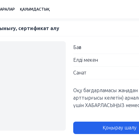
ШАРАЛАР
ҚАУЫМДАСТЫҚ
шынығу, сертификат алу
Баға
Елді мекен
Санат
Оқу бағдарламасы жаңадан ба
арттырғысы келетін) арнал
үшін ХАБАРЛАСЫҢЫЗ немесе
Қоңырау шалу