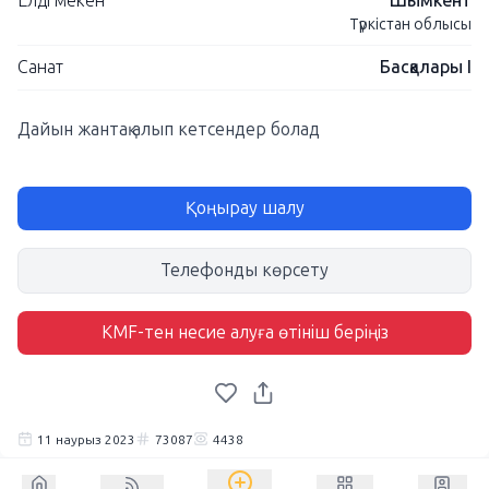
Елді мекен
Шымкент
Түркістан облысы
Санат
Басқалары I
Дайын жантақ алып кетсендер болад
Қоңырау шалу
Телефонды көрсету
KMF-тен несие алуға өтініш беріңіз
11 наурыз 2023
73087
4438