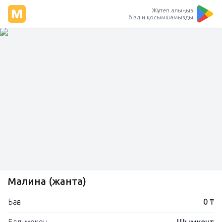
Жүктеп алыңыз
біздің қосымшамызды
Малина (жантақ)
Баға
0 ₸