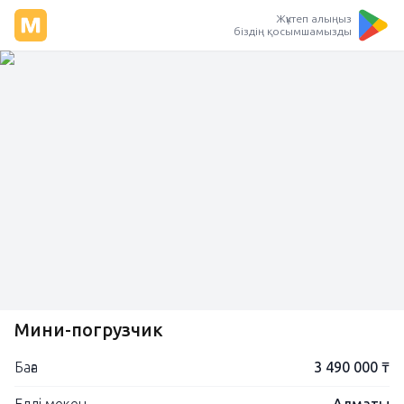
Жүктеп алыңыз
біздің қосымшамызды
Мини-погрузчик
Баға
3 490 000 ₸