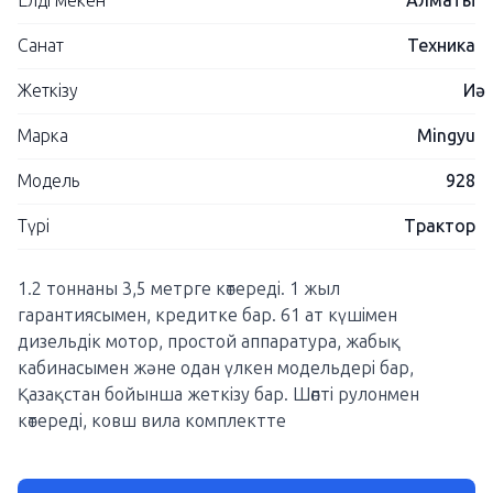
Елді мекен
Алматы
Санат
Техника
Жеткізу
Иә
Марка
Mingyu
Модель
928
Түрі
Трактор
1.2 тоннаны 3,5 метрге көтереді. 1 жыл
гарантиясымен, кредитке бар. 61 ат күшімен
дизельдік мотор, простой аппаратура, жабық
кабинасымен және одан үлкен модельдері бар,
Қазақстан бойынша жеткізу бар. Шөпті рулонмен
көтереді, ковш вила комплектте