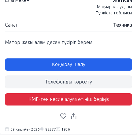
Елді мекен
Жетісай
Мақтаарал ауданы
Түркістан облысы
Санат
Техника
Матор жақсы алам десен түсіріп берем
Қоңырау шалу
Телефонды көрсету
KMF-тен несие алуға өтініш беріңіз
09 қыркүйек 2025
88377
1936