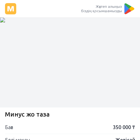
Жүктеп алыңыз
біздің қосымшамызды
Минус жоқ таза
Баға
350 000 ₸