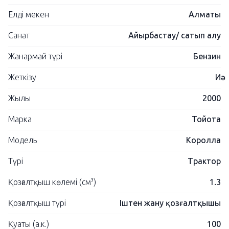
Елді мекен
Алматы
Санат
Айырбастау/ сатып алу
Жанармай түрі
Бензин
Жеткізу
Иә
Жылы
2000
Марка
Тойота
Модель
Королла
Түрі
Трактор
Қозғалтқыш көлемі (см³)
1.3
Қозғалтқыш түрі
Іштен жану қозғалтқышы
Қуаты (а.к.)
100