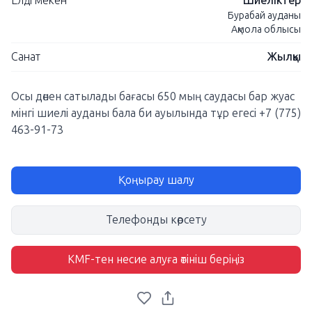
Елді мекен
Шиеліктер
Бурабай ауданы
Ақмола облысы
Санат
Жылқы
Осы дөнен сатылады бағасы 650 мың саудасы бар жуас
мінгі шиелі ауданы бала би ауылында тұр егесі +7 (775)
463-91-73
Қоңырау шалу
Телефонды көрсету
KMF-тен несие алуға өтініш беріңіз