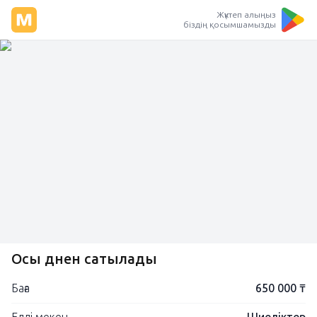
Жүктеп алыңыз
біздің қосымшамызды
Осы дөнен сатылады
Баға
650 000 ₸