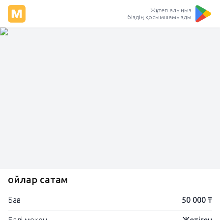
Жүктеп алыңыз
біздің қосымшамызды
Қойлар сатам
Баға
50 000 ₸