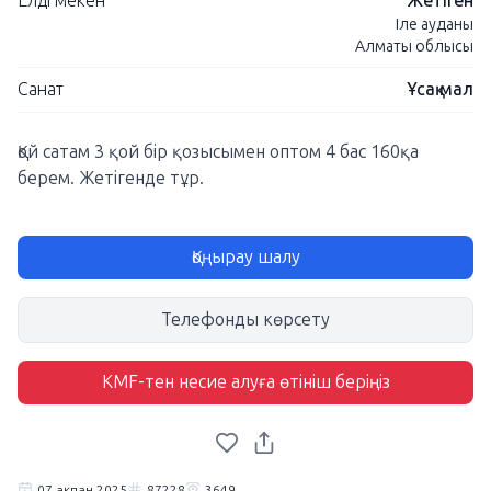
Елді мекен
Жетіген
Іле ауданы
Алматы облысы
Санат
Ұсақ мал
Қой сатам 3 қой бір қозысымен оптом 4 бас 160қа
берем. Жетігенде тұр.
Қоңырау шалу
Телефонды көрсету
KMF-тен несие алуға өтініш беріңіз
07 ақпан 2025
87228
3649