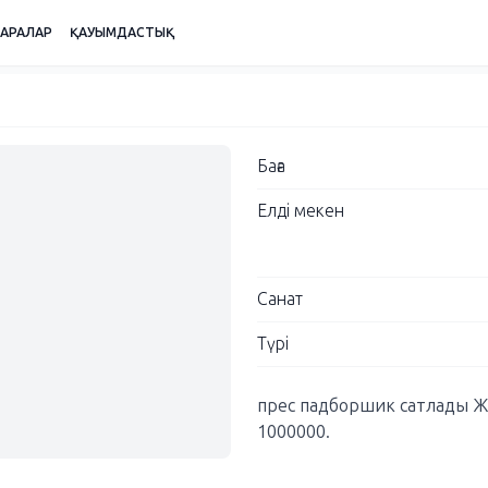
ШАРАЛАР
ҚАУЫМДАСТЫҚ
Баға
Елді мекен
Санат
Түрі
прес падборшик сатлады Жа
1000000.