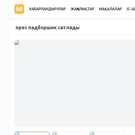
ХАБАРЛАНДЫРУЛАР
ЖАҢАЛЫҚТАР
МАҚАЛАЛАР
ІС-
прес падборшик сатлады