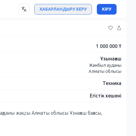
ХАБАРЛАНДЫРУ БЕРУ
КІРУ
1 000 000 ₸
Ұзынағаш
Жамбыл ауданы
Алматы облысы
Техника
Егістік кешені
ғдаиы жақсы Алматы облысы Ұзнағаш бағасы,