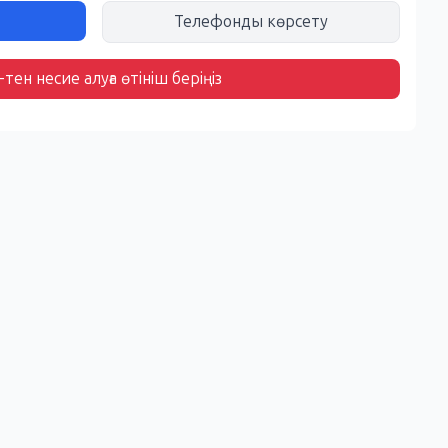
Телефонды көрсету
тен несие алуға өтініш беріңіз