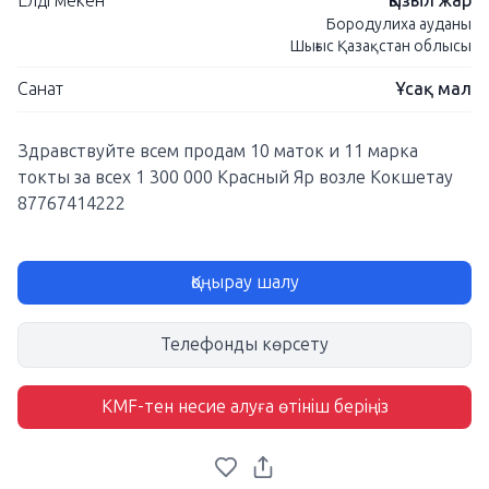
Елді мекен
Қызыл жар
Бородулиха ауданы
Шығыс Қазақстан облысы
Санат
Ұсақ мал
Здравствуйте всем продам 10 маток и 11 марка
токты за всех 1 300 000 Красный Яр возле Кокшетау
87767414222
Қоңырау шалу
Телефонды көрсету
KMF-тен несие алуға өтініш беріңіз