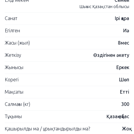
Елді мекен
Семей
Шығыс Қазақстан облысы
Санат
Ірі қара
Егілген
Иә
Жасы (жыл)
8мес
Жеткізу
Өздігінен әкету
Жынысы
Еркек
Корегі
Шөп
Мақсаты
Етті
Салмағы (кг)
300
Тұқымы
Қазақ ақбас
Қашырылды ма / ұрықтандырылды ма?
Жоқ