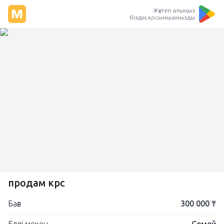
Жүктеп алыңыз
біздің қосымшамызды
продам крс
Баға
300 000 ₸