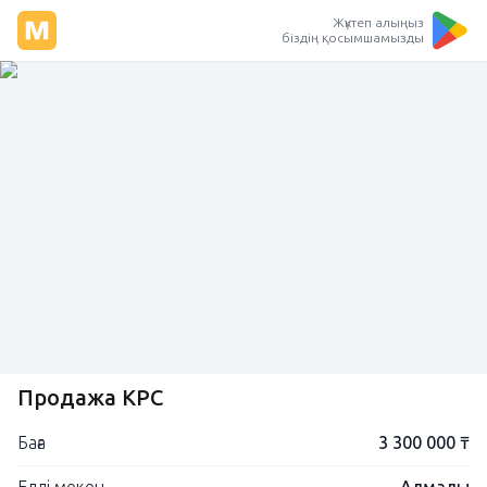
Жүктеп алыңыз
біздің қосымшамызды
Продажа КРС
Баға
3 300 000 ₸