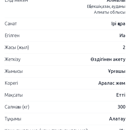
Елді мекен
Алмалы
Еңбекшіқазақ ауданы
Алматы облысы
Санат
Ірі қара
Егілген
Иә
Жасы (жыл)
2
Жеткізу
Өздігінен әкету
Жынысы
Ұрғашы
Корегі
Аралас жем
Мақсаты
Етті
Салмағы (кг)
300
Тұқымы
Алатау