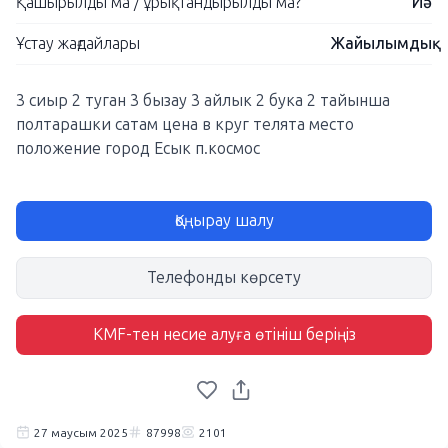
Қашырылды ма / ұрықтандырылды ма?
Иә
Ұстау жағдайлары
Жайылымдық
3 сиыр 2 туган 3 бызау 3 айлык 2 бука 2 тайынша
полтарашки сатам цена в круг телята место
положение город Есык п.космос
Қоңырау шалу
Телефонды көрсету
KMF-тен несие алуға өтініш беріңіз
27 маусым 2025
87998
2101