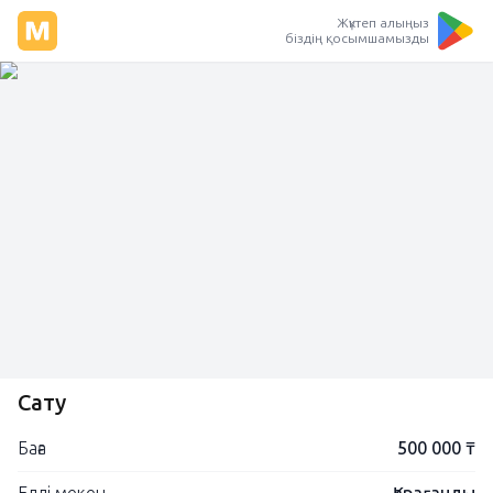
Жүктеп алыңыз
біздің қосымшамызды
Сату
Баға
500 000 ₸