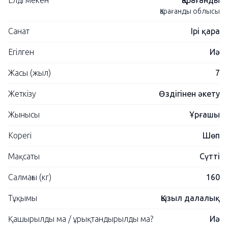
Елді мекен
Қарағанды
Қарағанды ​​облысы
Санат
Ірі қара
Егілген
Иә
Жасы (жыл)
7
Жеткізу
Өздігінен әкету
Жынысы
Ұрғашы
Корегі
Шөп
Мақсаты
Сүтті
Салмағы (кг)
160
Тұқымы
Қызыл далалық
Қашырылды ма / ұрықтандырылды ма?
Иә