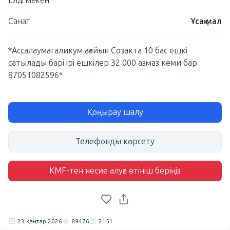
Елді мекен
Санат
Ұсақ мал
*Ассалаумагаликум ағайын Созакта 10 бас ешкі
сатылады барі ірі ешкілер 32 000 азмаз кеми бар
87051082596*
Қоңырау шалу
Телефонды көрсету
KMF-тен несие алуға өтініш беріңіз
23 қаңтар 2026
89476
2151