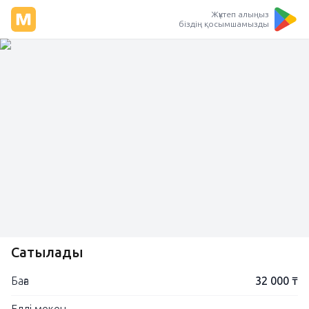
Жүктеп алыңыз
біздің қосымшамызды
Сатылады
Баға
32 000 ₸