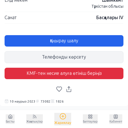
Елді мекен
Шымкент
Түркістан облысы
Санат
Басқалары IV
Қоңырау шалу
Телефонды көрсету
KMF-тен несие алуға өтініш беріңіз
10 наурыз 2023
73082
1826
Басты
Жаңалықтар
Баптаулар
Кабинет
Жариялау