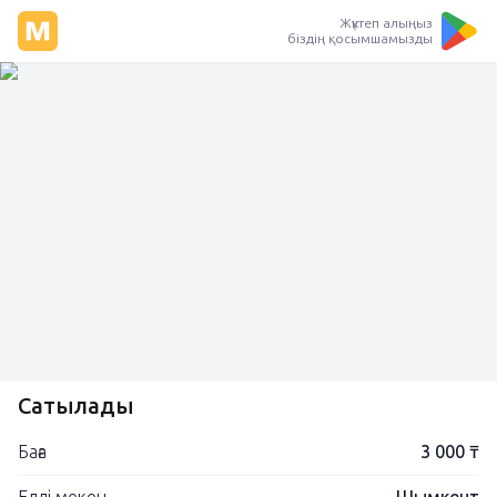
Жүктеп алыңыз
біздің қосымшамызды
Сатылады
Баға
3 000 ₸