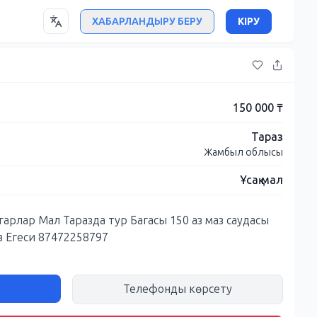
ХАБАРЛАНДЫРУ БЕРУ
КІРУ
150 000 ₸
Тараз
Жамбыл облысы
Ұсақ мал
арлар Мал Таразда тур Багасы 150 аз маз саудасы
з Егеси 87472258797
Телефонды көрсету