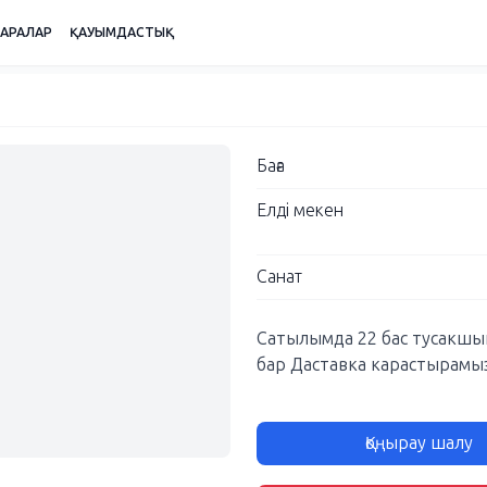
ШАРАЛАР
ҚАУЫМДАСТЫҚ
Баға
Елді мекен
Санат
Сатылымда 22 бас тусакшыг
бар Даставка карастырамы
Қоңырау шалу