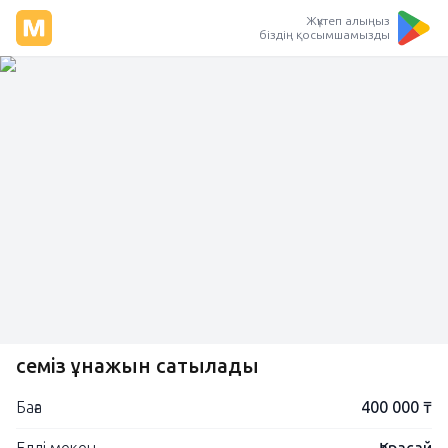
Жүктеп алыңыз
біздің қосымшамызды
семіз құнажын сатылады
Баға
400 000 ₸