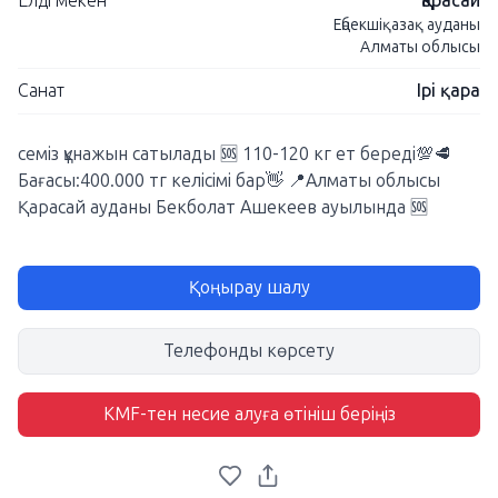
Елді мекен
Қарасай
Еңбекшіқазақ ауданы
Алматы облысы
Санат
Ірі қара
семіз құнажын сатылады 🆘 110-120 кг ет береді💯🥩
Бағасы:400.000 тг келісімі бар👋 📍Алматы облысы
Қарасай ауданы Бекболат Ашекеев ауылында 🆘
Қоңырау шалу
Телефонды көрсету
KMF-тен несие алуға өтініш беріңіз