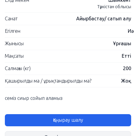
Елді мекен
Шымкент
Түркістан облысы
Санат
Айырбастау/ сатып алу
Егілген
Иә
Жынысы
Ұрғашы
Мақсаты
Етті
Салмағы (кг)
200
Қашырылды ма / ұрықтандырылды ма?
Жоқ
семіз сиыр сойып аламыз
Қоңырау шалу