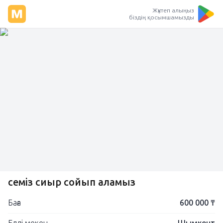
Жүктеп алыңыз
біздің қосымшамызды
семіз сиыр сойып аламыз
Баға
600 000 ₸