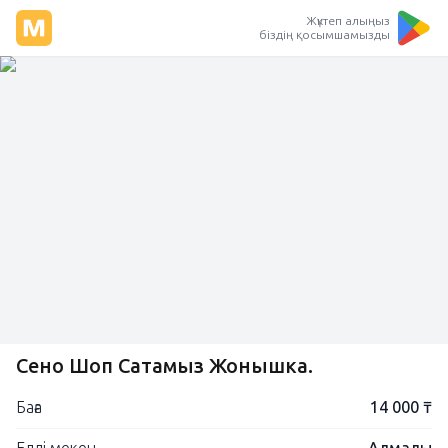
Жүктеп алыңыз
біздің қосымшамызды
Сено Шоп Сатамыз Жонышка.
Баға
14 000 ₸