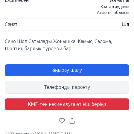
Елді мекен
Алмалы
Қаратал ауданы
Алматы облысы
Санат
Шөп
Сено Шоп Сатылады Жонышка, Камыс, Салома,
Шоптин барлык турлери бар.
Қоңырау шалу
Телефонды көрсету
KMF-тен несие алуға өтініш беріңіз
23 желтоқсан 2025
88987
2674