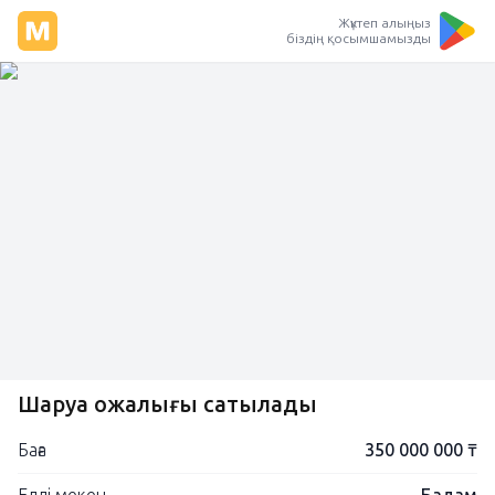
Жүктеп алыңыз
біздің қосымшамызды
Шаруа қожалығы сатылады
Баға
350 000 000 ₸