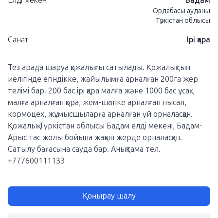
Елді мекен
Бадам
Ордабасы ауданы
Түркістан облысы
Санат
Ірі қара
Тез арада шаруа қожалығы сатылады. Қожалықтың
иелігінде егіндікке, жайылымға арналған 200га жер
телімі бар. 200 бас ірі қара малға және 1000 бас ұсақ
малға арналған қора, жем-шөпке арналған нысан,
кормоцех, жұмысшыларға арналған үй орналасқан.
Қожалық Түркістан облысы Бадам елді мекені, Бадам-
Арыс тас жолы бойына жақын жерде орналасқан.
Сатылу бағасына сауда бар. Анықтама тел.
+777600111133
Қоңырау шалу