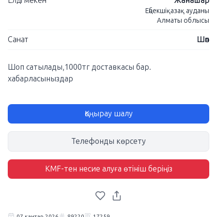
Елді мекен
Жанашар
Еңбекшіқазақ ауданы
Алматы облысы
Санат
Шөп
Шоп сатылады,1000тг доставкасы бар.
хабарласыныздар
Қоңырау шалу
Телефонды көрсету
KMF-тен несие алуға өтініш беріңіз
07 қаңтар 2026
89220
17259