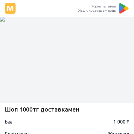
Жүктеп алыңыз
біздің қосымшамызды
Шоп 1000тг доставкамен
Баға
1 000 ₸